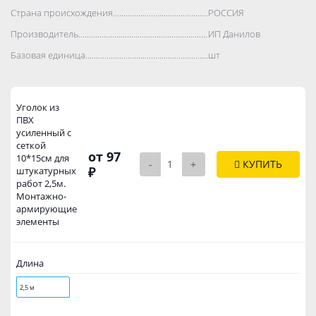
Страна происхождения..................................................................................
РОССИЯ
Производитель..................................................................................
ИП Данилов
Базовая единица..................................................................................
шт
Уголок из
ПВХ
усиленный с
сеткой
от 97
10*15см для
-
+
КУПИТЬ
₽
штукатурных
работ 2,5м.
Монтажно-
армирующие
элементы
Длина
2,5 м