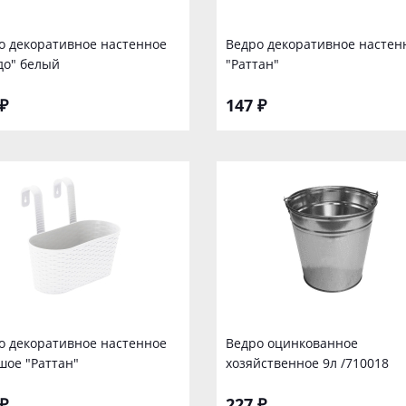
о декоративное настенное
Ведро декоративное настен
до" белый
"Раттан"
₽
147 ₽
о декоративное настенное
Ведро оцинкованное
шое "Раттан"
хозяйственное 9л /710018
₽
227 ₽