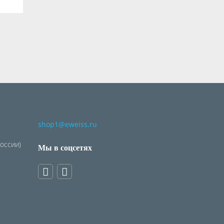
shop1@eweiss.ru
России)
Мы в соцсетях