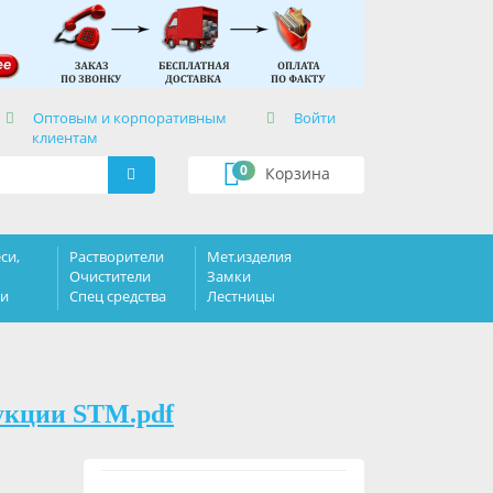
×
Оптовым и корпоративным
Войти
клиентам
0
Корзина
си,
Растворители
Мет.изделия
Очистители
Замки
ки
Спец средства
Лестницы
укции STM.pdf