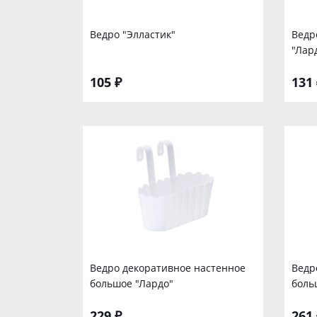
Ведро "Элластик"
Ведр
"Лар
105 ₽
131 
Ведро декоративное настенное
Ведр
большое "Лардо"
боль
229 ₽
261 