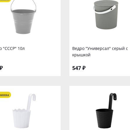
о "СССР" 10л
Ведро "Универсал" серый с
крышкой
₽
547 ₽
винка