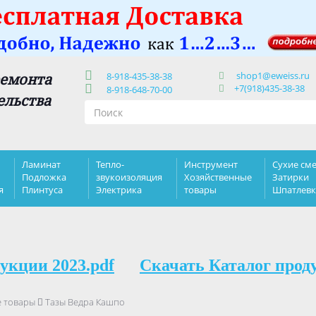
shop1@eweiss.ru
ремонта
8-918-435-38-38
+7(918)435-38-38
8-918-648-70-00
ельства
Ламинат
Тепло-
Инструмент
Сухие сме
Подложка
звукоизоляция
Хозяйственные
Затирки
я
Плинтуса
Электрика
товары
Шпатлев
укции 2023.pdf
Скачать Каталог прод
е товары
Тазы Ведра Кашпо