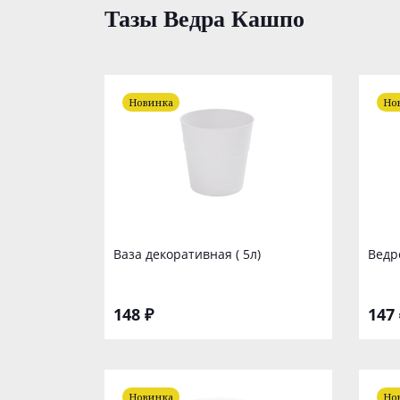
Тазы Ведра Кашпо
Новинка
Но
Ваза декоративная ( 5л)
Ведр
148 ₽
147 
Новинка
Но