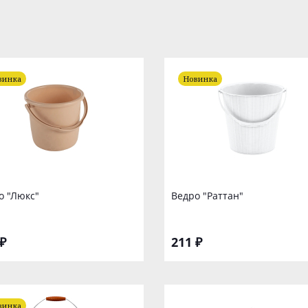
винка
Новинка
о "Люкс"
Ведро "Раттан"
₽
211 ₽
винка