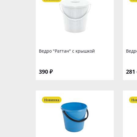
Ведро "Раттан" с крышкой
Ведр
390 ₽
281 
Новинка
Но