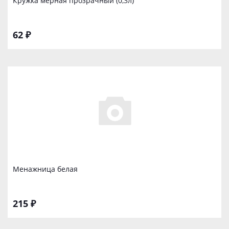
Кружка мерная прозрачный (0,3л)
62 ₽
Менажница белая
215 ₽