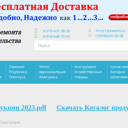
shop1@eweiss.ru
ремонта
8-918-435-38-38
+7(918)435-38-38
8-918-648-70-00
ельства
Ламинат
Тепло-
Инструмент
Сухие сме
Подложка
звукоизоляция
Хозяйственные
Затирки
я
Плинтуса
Электрика
товары
Шпатлев
укции 2023.pdf
Скачать Каталог прод
Очистители