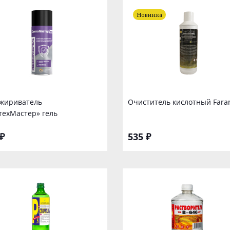
Новинка
жириватель
Очиститель кислотный Fara
техМастер» гель
₽
535 ₽