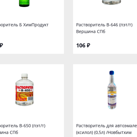
воритель Б ХимПродукт
Растворитель В-646 (пэт/т)
Вершина СПб
₽
106 ₽
оритель В-650 (пэт/т)
Растворитель для автоэмал
ина СПб
(ксилол) (0,5л) /Новбытхим