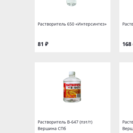
Растворитель 650 «Интерсинтез»
Раст
81 ₽
168 
Растворитель В-647 (пэт/т)
Раств
Вершина СПб
Верш