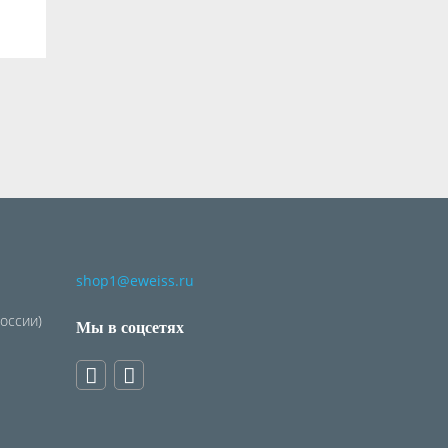
shop1@eweiss.ru
России)
Мы в соцсетях