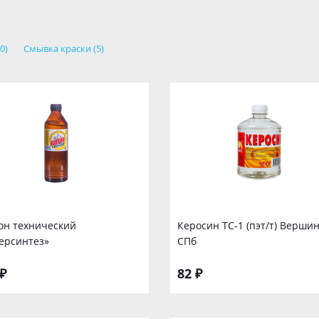
0)
Смывка краски (5)
он технический
Керосин ТС-1 (пэт/т) Верши
ерсинтез»
СПб
₽
82 ₽