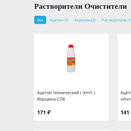
Растворители Очистители
Все
Ацетон (2)
Керосин (2)
Растворитель (1
Ацетон технический ( пэт/т )
Ацет
Вершина СПб
«Инт
171 ₽
141 