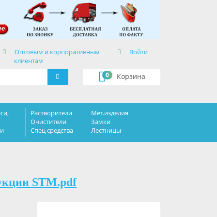
×
Оптовым и корпоративным
Войти
клиентам
0
Корзина
си,
Растворители
Мет.изделия
Очистители
Замки
ки
Спец средства
Лестницы
укции STM.pdf