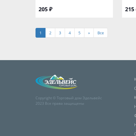
205 ₽
215 
1
2
3
4
5
»
Все
Copyright © Торговый дом Эдельвейс
2023 Все права защищены