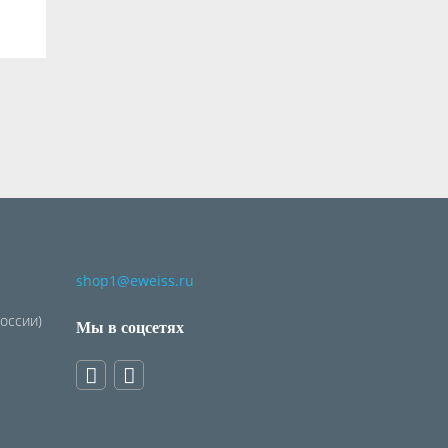
shop1@eweiss.ru
России)
Мы в соцсетях