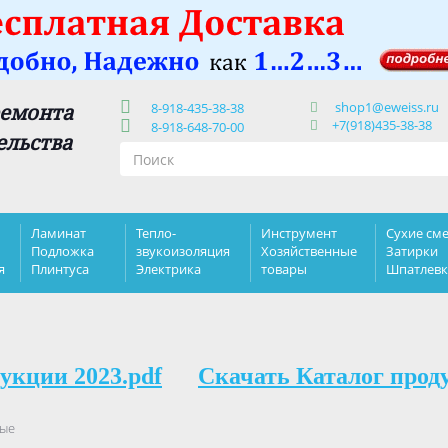
shop1@eweiss.ru
ремонта
8-918-435-38-38
+7(918)435-38-38
8-918-648-70-00
ельства
Ламинат
Тепло-
Инструмент
Сухие сме
Подложка
звукоизоляция
Хозяйственные
Затирки
я
Плинтуса
Электрика
товары
Шпатлев
укции 2023.pdf
Скачать Каталог прод
ые