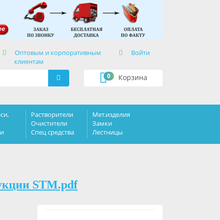
×
Оптовым и корпоративным
Войти
клиентам
0
Корзина
си,
Растворители
Мет.изделия
Очистители
Замки
ки
Спец средства
Лестницы
укции STM.pdf