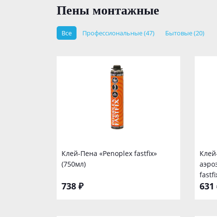
Пены монтажные
Все
Профессиональные (47)
Бытовые (20)
Клей-Пена «Penoplex fastfix»
Клей
(750мл)
аэро
fastfi
738 ₽
631 