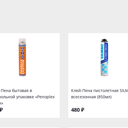
-Пена бытовая в
Клей-Пена пистолетная SIL
зольной упаковке «Penoplex
всесезонная (850мл)
x»
₽
480 ₽