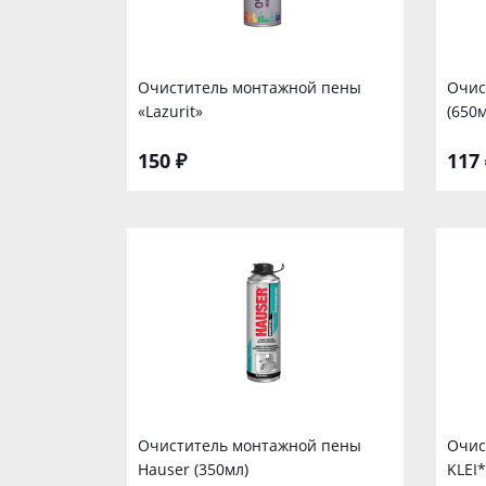
Очиститель монтажной пены
Очис
«Lazurit»
(650
150 ₽
117 
Очиститель монтажной пены
Очис
Hauser (350мл)
KLEI