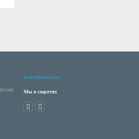
shop1@eweiss.ru
России)
Мы в соцсетях