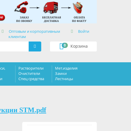
×
Оптовым и корпоративным
Войти
клиентам
0
Корзина
си,
Растворители
Мет.изделия
Очистители
Замки
ки
Спец средства
Лестницы
укции STM.pdf