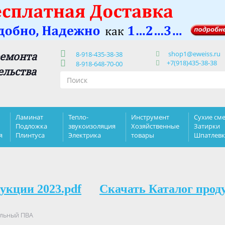
shop1@eweiss.ru
ремонта
8-918-435-38-38
+7(918)435-38-38
8-918-648-70-00
ельства
Ламинат
Тепло-
Инструмент
Сухие сме
Подложка
звукоизоляция
Хозяйственные
Затирки
я
Плинтуса
Электрика
товары
Шпатлев
укции 2023.pdf
Скачать Каталог прод
альный ПВА