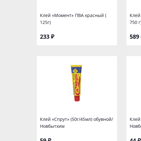
Клей «Момент» ПВА красный (
Клей
125г)
750 г
233 ₽
589 
Клей «Спрут» (50г/45мл) обувной/
Клей
Новбытхим
Новб
59 ₽
44 ₽