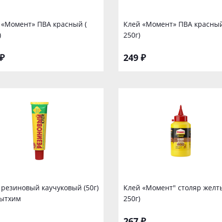
 «Момент» ПВА красный (
Клей «Момент» ПВА красный
)
250г)
₽
249 ₽
 резиновый каучуковый (50г)
Клей «Момент" столяр желт
ытхим
250г)
267 ₽