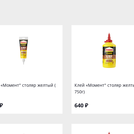
 «Момент" столяр желтый (
Клей «Момент" столяр желт
750г)
₽
640 ₽