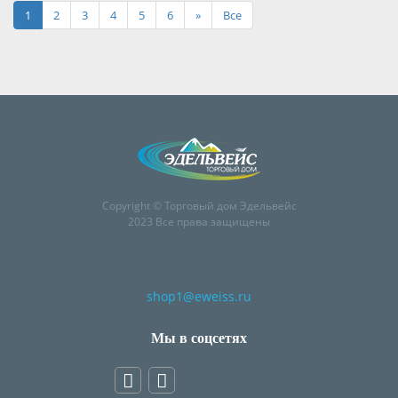
1
2
3
4
5
6
»
Все
Copyright © Торговый дом Эдельвейс
2023 Все права защищены
shop1@eweiss.ru
Мы в соцсетях