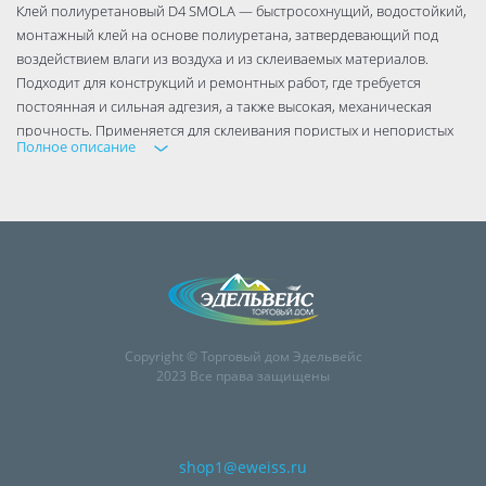
Клей полиуретановый D4 SMOLA — быстросохнущий, водостойкий,
монтажный клей на основе полиуретана, затвердевающий под
воздействием влаги из воздуха и из склеиваемых материалов.
Подходит для конструкций и ремонтных работ, где требуется
постоянная и сильная адгезия, а также высокая, механическая
прочность. Применяется для склеивания пористых и непористых
Полное описание
поверхностей — металл, бетон, камень, кирпич, керамика, дерево,
МДФ, ПВХ, полистирол, полиуретан, мин. вата и др.
Copyright © Торговый дом Эдельвейс
2023 Все права защищены
shop1@eweiss.ru