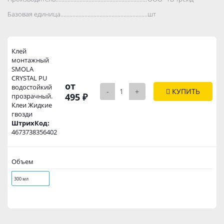
Базовая единица..................................................................................
шт
Клей
монтажный
SMOLA
CRYSTAL PU
от
водостойкий
-
+
КУПИТЬ
495 ₽
прозрачный.
Клеи Жидкие
гвозди
ШтрихКод:
4673738356402
Объем
300 мл