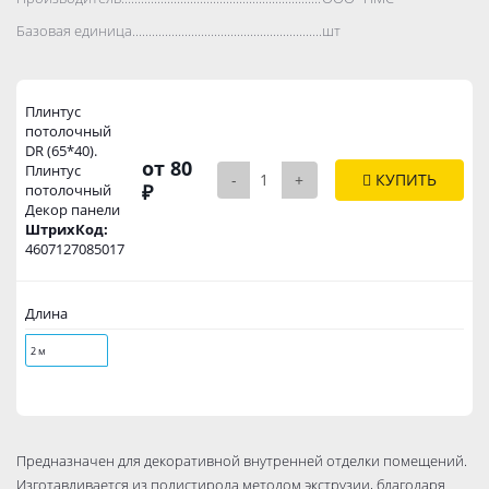
Базовая единица..................................................................................
шт
Плинтус
потолочный
DR (65*40).
от 80
Плинтус
-
+
КУПИТЬ
₽
потолочный
Декор панели
ШтрихКод:
4607127085017
Длина
2 м
Предназначен для декоративной внутренней отделки помещений.
Изготавливается из полистирола методом экструзии, благодаря