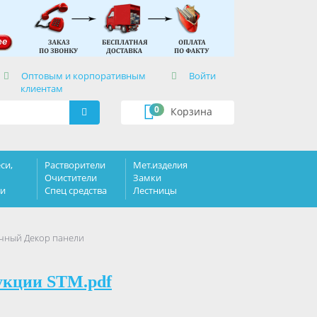
×
Оптовым и корпоративным
Войти
клиентам
0
Корзина
си,
Растворители
Мет.изделия
Очистители
Замки
ки
Спец средства
Лестницы
очный Декор панели
укции STM.pdf