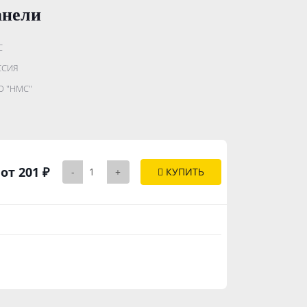
анели
С
.......................
ССИЯ
...........
 "НМС"
..............
от 201 ₽
-
+
КУПИТЬ