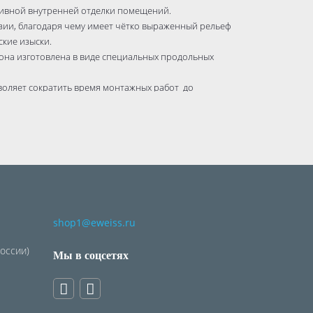
ивной внутренней отделки помещений.
зии, благодаря чему имеет чётко выраженный рельеф
кие изыски.
рона изготовлена в виде специальных продольных
зволяет сократить время монтажных работ до
ать клей «Титан».
дисперсионные, акриловые и латексные краски. В
необходимо предварительно загрунтовать.
ждый короб снабжён этикеткой с информацией о
тва.
ым продуктом, безвредным как для здоровья
shop1@eweiss.ru
России)
Мы в соцсетях