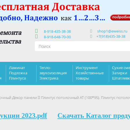
shop1@eweiss.ru
ремонта
8-918-435-38-38
+7(918)435-38-38
8-918-648-70-00
ельства
Ламинат
Тепло-
Инструмент
Сухие сме
Подложка
звукоизоляция
Хозяйственные
Затирки
я
Плинтуса
Электрика
товары
Шпатлев
очный Декор панели
Плинтус потолочный AT (100*95). Плинтус потол
укции 2023.pdf
Скачать Каталог прод