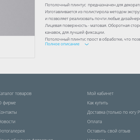
Потолочный плинтус предназначен для декорат
Изготавливается из полистирола методом экстру
и позволяет реализовать почти любые дизайнерс
Лицевая поверхность - матовая. Оборотная сто
канавок, для лучшей фиксации.
Потолочный плинтус прост в обработке, что по
Полное описание
минимума.
Для лучшего соединения, рекомендуем использов
При окрашивании рекомендуется применять водо
случае применении нитрокрасок - поверхность 
Плинтус упакован в короба из гофрокартона. Ка
марке изделия, кол-ве, № партии, дате производс
Потолочные плинтус является экологически чист
Каталог товаров
Мой кабинет
человека, так и для окружающей среды.
О фирме
Как купить
Контакты
Доставка (только по югу 
Новости
Оплата
Фотогалерея
Оставить свой отзыв