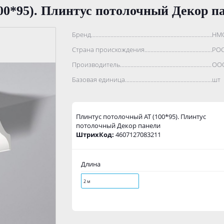
00*95). Плинтус потолочный Декор п
Бренд..................................................................................
НМ
Страна происхождения...........................................................
РО
Производитель.......................................................................
ООО
Базовая единица....................................................................
шт
Плинтус потолочный AT (100*95). Плинтус
потолочный Декор панели
ШтрихКод:
4607127083211
Длина
2 м