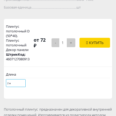
Базовая единица..................................................................................
шт
Плинтус
потолочный D
(50*40).
от 72
Плинтус
-
+
КУПИТЬ
₽
потолочный
Декор панели
ШтрихКод:
4607127080913
Длина
2 м
Потолочный плинтус предназначен для декоративной внутренней
отделки помещений. Изготавливается из полистирола методом