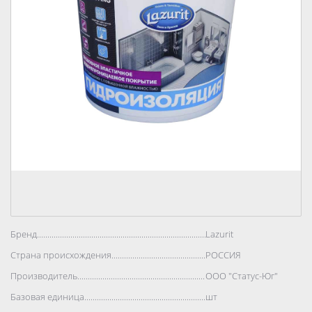
Бренд..................................................................................
Lazurit
Страна происхождения..................................................................................
РОССИЯ
Производитель..................................................................................
ООО "Статус-Юг"
Базовая единица..................................................................................
шт