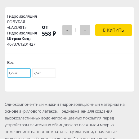
Гидроизоляция
ГОЛУБАЯ
от
«LAZURIT».
-
+
КУПИТЬ
558 ₽
Гидроизоляция
ШтрихКод:
4673761201427
Вес
1,25 кг
2,5 кг
Однокомпонентный жидкий гидроизоляционный материал на
основе акрилового латекса. Предназначен для создания
высокоэластичных водонепроницаемых покрытия перед
устройством плиточных облицовок во влажных и мокрых
помещениях: ванные комнаты, сан.узлы, кухни, прачечные,
душевые, сауны, балконы и лоджии. А также для защиты от