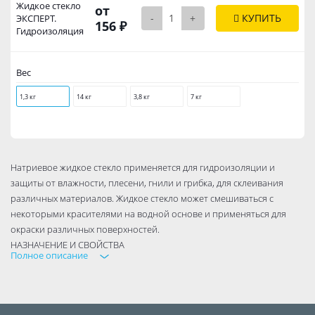
Жидкое стекло
от
-
+
КУПИТЬ
ЭКСПЕРТ.
156 ₽
Гидроизоляция
Вес
1,3 кг
14 кг
3,8 кг
7 кг
Натриевое жидкое стекло применяется для гидроизоляции и
защиты от влажности, плесени, гнили и грибка, для склеивания
различных материалов. Жидкое стекло может смешиваться с
некоторыми красителями на водной основе и применяться для
окраски различных поверхностей.
НАЗНАЧЕНИЕ И СВОЙСТВА
Полное описание
Применяется для гидроизоляции и защиты от влажности, плесени,
гнили и грибка. Увеличивает прочность, атмосферо- и
термостойкость строительных смесей. Используется для
склеивания стекла, фарфора, бумаги, древесины, металла,