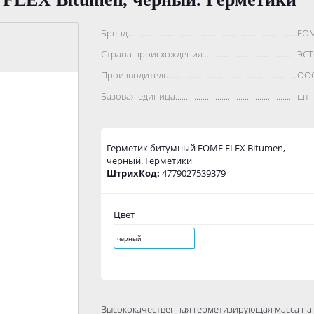
Бренд..................................................................................
FOM
Страна происхождения...........................................................
ЭС
Производитель.......................................................................
ООО
Базовая единица....................................................................
шт
Герметик битумный FOME FLEX Bitumen,
черный. Герметики
ШтрихКод:
4779027539379
Цвет
черный
Высококачественная герметизирующая масса на 