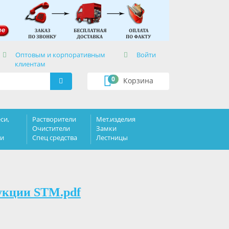
×
Оптовым и корпоративным
Войти
клиентам
0
Корзина
си,
Растворители
Мет.изделия
Очистители
Замки
ки
Спец средства
Лестницы
укции STM.pdf