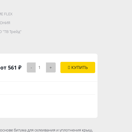
E FLEX
.......................
ТОНИЯ
...........
 "ТВ Трейд"
..............
от 561 ₽
-
+
КУПИТЬ
основе битума для склеивания и уплотнения крыш,