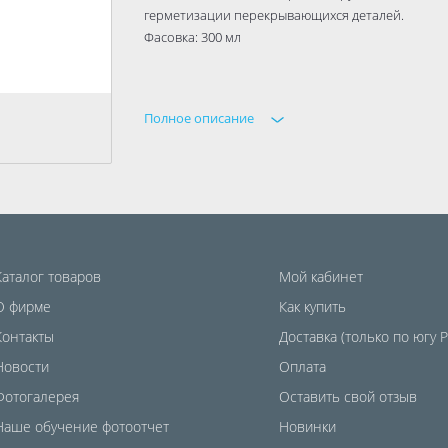
герметизации перекрывающихся деталей.
Фасовка: 300 мл
Полное описание
Каталог товаров
Мой кабинет
О фирме
Как купить
Контакты
Доставка (только по югу 
Новости
Оплата
Фотогалерея
Оставить свой отзыв
Наше обучение фотоотчет
Новинки