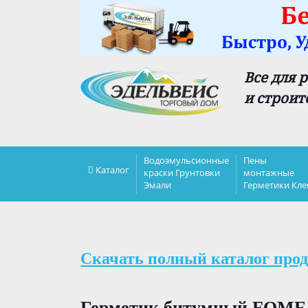
Все для 
и строит
Водоэмульсионные
Пены
Каталог
краски Грунтовки
монтажные
Эмали
Герметики Кле
Скачать полный каталог прод
Герметик битумный FOME 