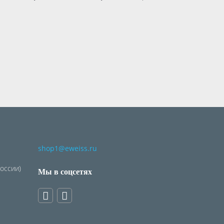
shop1@eweiss.ru
России)
Мы в соцсетях