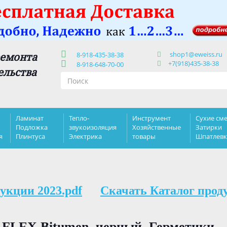
shop1@eweiss.ru
ремонта
8-918-435-38-38
+7(918)435-38-38
8-918-648-70-00
ельства
Ламинат
Тепло-
Инструмент
Сухие сме
Подложка
звукоизоляция
Хозяйственные
Затирки
я
Плинтуса
Электрика
товары
Шпатлев
укции 2023.pdf
Скачать Каталог прод
FLEX Bitumen, черный. Герметики