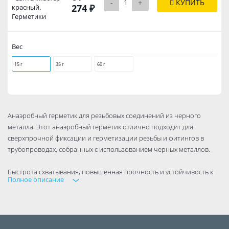
-
+
КУПИТЬ
274 ₽
красный.
Герметики
Вес
15 г
35 г
60 г
Анаэробный герметик для резьбовых соединений из черного
металла. Этот анаэробный герметик отлично подходит для
сверхпрочной фиксации и герметизации резьбы и фитингов в
трубопроводах, собранных с использованием черных металлов.
Быстрота схватывания, повышенная прочность и устойчивость к
Полное описание
разрушительным воздействиям. Соединение, собранное с
использованием герметика Сантехмастер Гель Красный для чугуна
и стали надежно выдерживает любые неприятности вроде сильных
вибраций, огромного давления и влияния агрессивных сред. Эти
свойства помогают надежно герметизировать водопроводы,