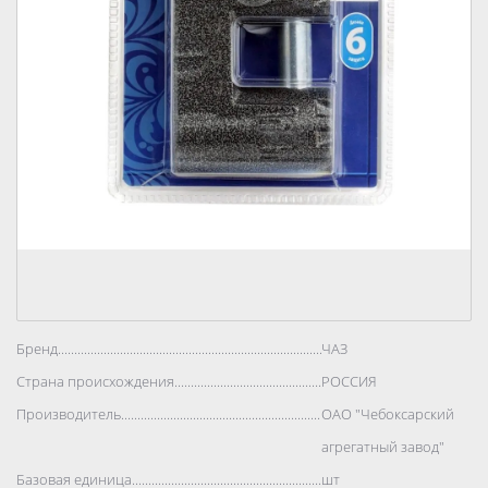
Бренд..................................................................................
ЧАЗ
Страна происхождения..................................................................................
РОССИЯ
Производитель..................................................................................
ОАО "Чебоксарский
агрегатный завод"
Базовая единица..................................................................................
шт