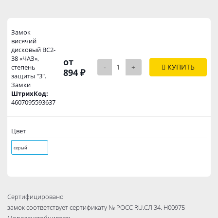
Замок
висячий
дисковый ВС2-
38 «ЧАЗ»,
от
-
+
КУПИТЬ
степень
894 ₽
защиты "3".
Замки
ШтрихКод:
4607095593637
Цвет
серый
Сертифицировано
замок соответствует сертификату № РОСС RU.СЛ 34. Н00975
Морозоустойчивость