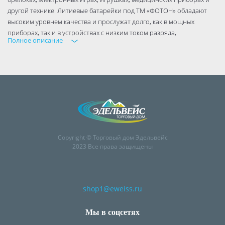
другой технике. Литиевые батарейки под ТМ «ФОТОН» обладают
высоким уровнем качества и прослужат долго, как в мощных
приборах, так и в устройствах с низким током разряда,
Полное описание
демонстрируя время работы на уровне ведущих мировых брендов.
Copyright © Торговый дом Эдельвейс
2023 Все права защищены
shop1@eweiss.ru
Мы в соцсетях