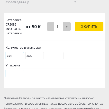
Базовая единица..................................................................................
шт
Батарейка
CR2032
от 50 ₽
-
+
КУПИТЬ
«ФОТОН».
Батарейки
Количество в упаковке
2 шт.
3 шт.
-
Упаковка
-
Литиевые батарейки, часто называемые «таблетки», широко
используются в современных часах, весах, автомобильных ключах-
брелоках, электронных играх, игрушках, медицинских приборах и