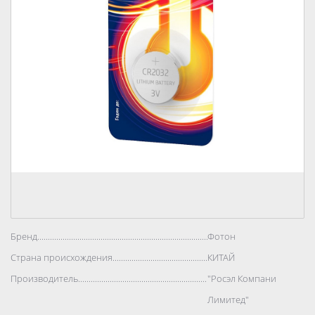
Бренд..................................................................................
Фотон
Страна происхождения..................................................................................
КИТАЙ
Производитель..................................................................................
"Росэл Компани
Лимитед"