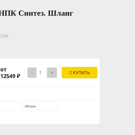
 НПК Синтез. Шланг
.......................
ССИЯ
..............
от
-
+
КУПИТЬ
12549 ₽
200 мкм