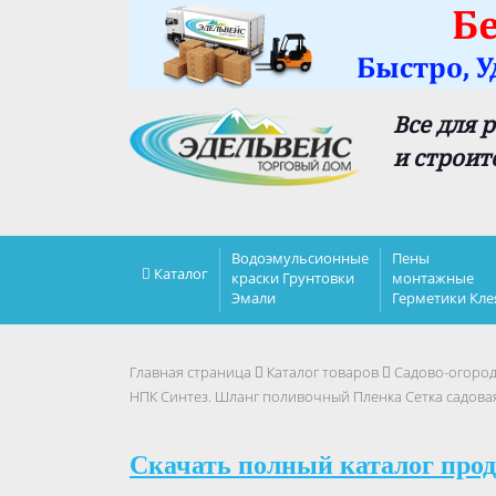
Все для 
и строит
Водоэмульсионные
Пены
Каталог
краски Грунтовки
монтажные
Эмали
Герметики Кле
Главная страница
Каталог товаров
Садово-огоро
НПК Синтез. Шланг поливочный Пленка Сетка садова
Скачать полный каталог прод