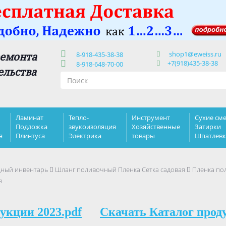
shop1@eweiss.ru
ремонта
8-918-435-38-38
+7(918)435-38-38
8-918-648-70-00
ельства
Ламинат
Тепло-
Инструмент
Сухие сме
Подложка
звукоизоляция
Хозяйственные
Затирки
я
Плинтуса
Электрика
товары
Шпатлев
дный инвентарь
Шланг поливочный Пленка Сетка садовая
Пленка пол
я
укции 2023.pdf
Скачать Каталог прод