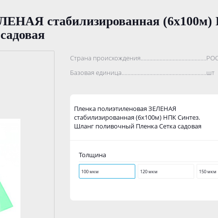
ЕЛЕНАЯ стабилизированная (6х100м)
садовая
Страна происхождения...........................................................
РО
Базовая единица....................................................................
шт
Пленка полиэтиленовая ЗЕЛЕНАЯ
стабилизированная (6х100м) НПК Синтез.
Шланг поливочный Пленка Сетка садовая
Толщина
100 мкм
120 мкм
150 мкм