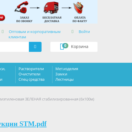
×
Оптовым и корпоративным
Войти
клиентам
0
Корзина
си,
Растворители
Мет.изделия
Очистители
Замки
ки
Спец средства
Лестницы
иэтиленовая ЗЕЛЕНАЯ стабилизированная (6х100м)
укции STM.pdf