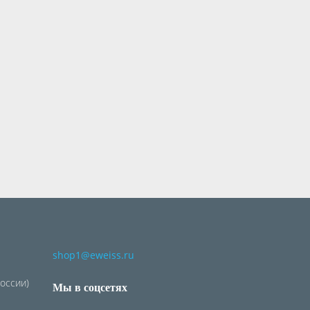
shop1@eweiss.ru
России)
Мы в соцсетях