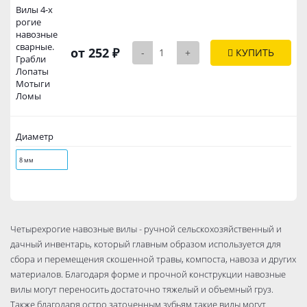
Вилы 4-х
рогие
навозные
сварные.
от 252 ₽
-
+
КУПИТЬ
Грабли
Лопаты
Мотыги
Ломы
Диаметр
8 мм
Четырехрогие навозные вилы - ручной сельскохозяйственный и
дачный инвентарь, который главным образом используется для
сбора и перемещения скошенной травы, компоста, навоза и других
материалов. Благодаря форме и прочной конструкции навозные
вилы могут переносить достаточно тяжелый и объемный груз.
Также благодаря остро заточенным зубьям такие вилы могут